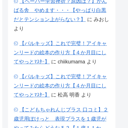
【ペーパー学習挫折？原因は？】がん
ばる舎 やめます・・・【やっぱり白黒
だとテンション上がらない？】
に
みおし
より
【パルキッズ】これで完璧！アイキャ
ンリードの絵本の作り方【４か月目にし
てやっとﾏｽﾀｰ】
に
chiikumama
より
【パルキッズ】これで完璧！アイキャ
ンリードの絵本の作り方【４か月目にし
てやっとﾏｽﾀｰ】
に
松高 明香
より
【こどもちゃれんじプラス 口コミ】２
歳児用ぽけっと 表現プラスを１歳児が