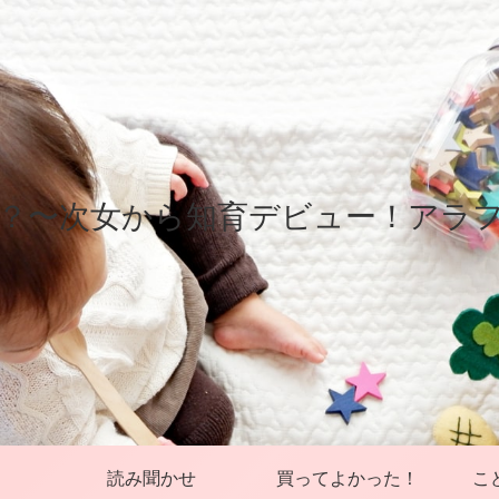
？〜次女から知育デビュー！アラ
読み聞かせ
買ってよかった！
こ