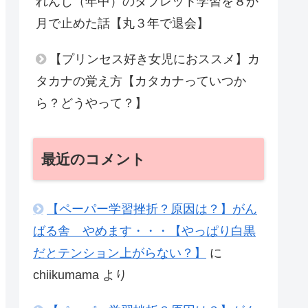
れんじ（年中）のタブレット学習を８か
月で止めた話【丸３年で退会】
【プリンセス好き女児におススメ】カ
タカナの覚え方【カタカナっていつか
ら？どうやって？】
最近のコメント
【ペーパー学習挫折？原因は？】がん
ばる舎 やめます・・・【やっぱり白黒
だとテンション上がらない？】
に
chiikumama
より