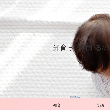
知育って何するの
知育
英語