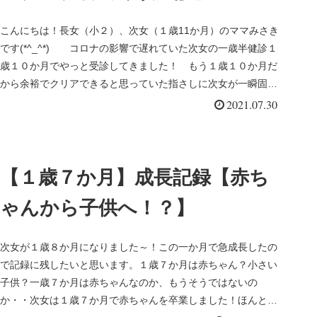
こんにちは！長女（小２）、次女（１歳11か月）のママみさき
です(*^_^*) コロナの影響で遅れていた次女の一歳半健診１
歳１０か月でやっと受診してきました！ もう１歳１０か月だ
から余裕でクリアできると思っていた指さしに次女が一瞬固ま
った話...
2021.07.30
【１歳７か月】成長記録【赤ち
ゃんから子供へ！？】
次女が１歳８か月になりました～！この一か月で急成長したの
で記録に残したいと思います。１歳７か月は赤ちゃん？小さい
子供？一歳７か月は赤ちゃんなのか、もうそうではないの
か・・次女は１歳７か月で赤ちゃんを卒業しました！ほんとに